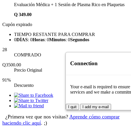
Evaluación Médica + 1 Sesión de Plasma Rico en Plaquetas
Q
349.00
Cupón expirado
TIEMPO RESTANTE PARA COMPRAR
0
DÍAS
:
0
Horas
:
0
Minutos
:
0
Segundos
28
COMPRADO
Connection
Q3500.00
Precio Original
91%
Descuento
Your e-mail is required to ensure
services and we make a commitment
I quit
I add my e-mail
¿Primera vez que nos visitas?
Aprende cómo comprar
haciendo clic aquí
. ;)