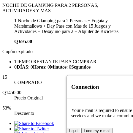
NOCHE DE GLAMPING PARA 2 PERSONAS,
ACTIVIDADES Y MÁS
1 Noche de Glamping para 2 Personas + Fogata y
Marshmallows + Day Pass con Más de 15 Juegos y
Actividades + Desayuno para 2 + Alquiler de Bicicletas
Q
695.00
Cupón expirado
TIEMPO RESTANTE PARA COMPRAR
0
DÍAS
:
0
Horas
:
0
Minutos
:
0
Segundos
15
COMPRADO
Connection
Q1450.00
Precio Original
53%
Your e-mail is required to ensure
Descuento
services and we make a commitment
I quit
I add my e-mail