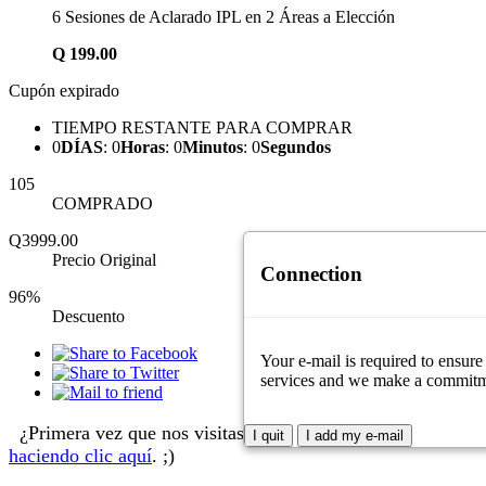
6 Sesiones de Aclarado IPL en 2 Áreas a Elección
Q
199.00
Cupón expirado
TIEMPO RESTANTE PARA COMPRAR
0
DÍAS
:
0
Horas
:
0
Minutos
:
0
Segundos
105
COMPRADO
Q3999.00
Precio Original
Connection
96%
Descuento
Your e-mail is required to ensure
services and we make a commitment
¿Primera vez que nos visitas?
Aprende cómo comprar
I quit
I add my e-mail
haciendo clic aquí
. ;)