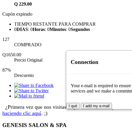
Q
229.00
Cupón expirado
TIEMPO RESTANTE PARA COMPRAR
0
DÍAS
:
0
Horas
:
0
Minutos
:
0
Segundos
127
COMPRADO
Q1650.00
Precio Original
Connection
87%
Descuento
Your e-mail is required to ensure
services and we make a commitment
I quit
I add my e-mail
¿Primera vez que nos visitas?
Aprende cómo comprar
haciendo clic aquí
. ;)
GENESIS SALON & SPA