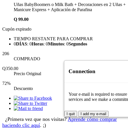
Uñas BabyBoomers o Milk Bath + Decoraciones en 2 Uñas +
Manicure Express + Aplicación de Parafina
Q
99.00
Cupón expirado
TIEMPO RESTANTE PARA COMPRAR
0
DÍAS
:
0
Horas
:
0
Minutos
:
0
Segundos
206
COMPRADO
Q350.00
Connection
Precio Original
72%
Descuento
Your e-mail is required to ensure
services and we make a commitment
I quit
I add my e-mail
¿Primera vez que nos visitas?
Aprende cómo comprar
haciendo clic aquí
. ;)