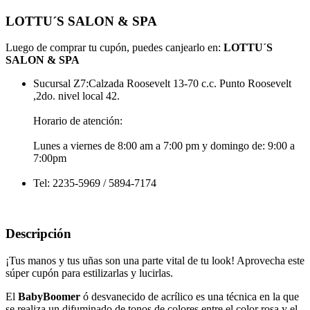
LOTTU´S SALON & SPA
Luego de comprar tu cupón, puedes canjearlo en:
LOTTU´S
SALON & SPA
Sucursal Z7:Calzada Roosevelt 13-70 c.c. Punto Roosevelt
,2do. nivel local 42.
Horario de atención:
Lunes a viernes de 8:00 am a 7:00 pm y domingo de: 9:00 a
7:00pm
Tel: 2235-5969 / 5894-7174
Descripción
¡Tus manos y tus uñas son una parte vital de tu look! Aprovecha este
súper cupón para estilizarlas y lucirlas.
El
BabyBoomer
ó desvanecido de acrílico es una técnica en la que
se realiza un difuminado de tonos de colores entre el color rosa y el