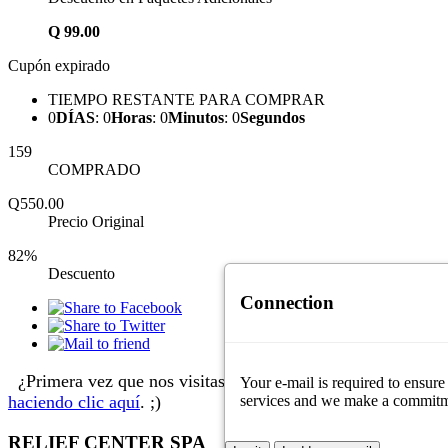
Q
99.00
Cupón expirado
TIEMPO RESTANTE PARA COMPRAR
0
DÍAS
:
0
Horas
:
0
Minutos
:
0
Segundos
159
COMPRADO
Q550.00
Precio Original
82%
Descuento
Connection
¿Primera vez que nos visitas?
Aprende cómo comprar
Your e-mail is required to ensure
services and we make a commitment
haciendo clic aquí
. ;)
RELIEF CENTER SPA