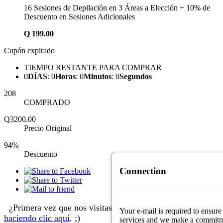
16 Sesiones de Depilación en 3 Áreas a Elección + 10% de
Descuento en Sesiones Adicionales
Q
199.00
Cupón expirado
TIEMPO RESTANTE PARA COMPRAR
0
DÍAS
:
0
Horas
:
0
Minutos
:
0
Segundos
208
COMPRADO
Q3200.00
Precio Original
94%
Descuento
Connection
¿Primera vez que nos visitas?
Aprende cómo comprar
Your e-mail is required to ensure
haciendo clic aquí
. ;)
services and we make a commitment