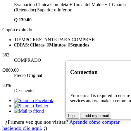
Evaluación Clínica Completa + Toma del Molde + 1 Guarda
(Retenedor) Superior o Inferior
Q
139.00
Cupón expirado
TIEMPO RESTANTE PARA COMPRAR
0
DÍAS
:
0
Horas
:
0
Minutos
:
0
Segundos
362
COMPRADO
Q800.00
Connection
Precio Original
83%
Descuento
Your e-mail is required to ensure
services and we make a commitment
I quit
I add my e-mail
¿Primera vez que nos visitas?
Aprende cómo comprar
haciendo clic aquí
. ;)