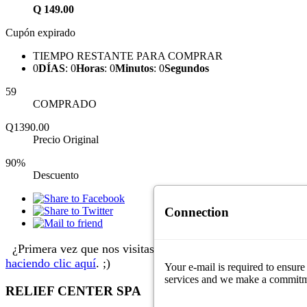
Q
149.00
Cupón expirado
TIEMPO RESTANTE PARA COMPRAR
0
DÍAS
:
0
Horas
:
0
Minutos
:
0
Segundos
59
COMPRADO
Q1390.00
Precio Original
90%
Descuento
Connection
¿Primera vez que nos visitas?
Aprende cómo comprar
haciendo clic aquí
. ;)
Your e-mail is required to ensure
services and we make a commitment
RELIEF CENTER SPA