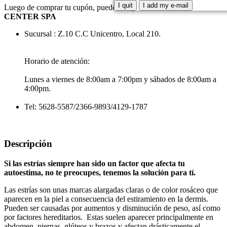
I quit
I add my e-mail
Luego de comprar tu cupón, puedes canjearlo en:
RELIEF
CENTER SPA
Sucursal : Z.10 C.C Unicentro, Local 210.
Horario de atención:
Lunes a viernes de 8:00am a 7:00pm y sábados de 8:00am a
4:00pm.
Tel: 5628-5587/2366-9893/4129-1787
Descripción
Si las estrías siempre han sido un factor que afecta tu
autoestima, no te preocupes, tenemos la solución para tí.
Las estrías son unas marcas alargadas claras o de color rosáceo que
aparecen en la piel a consecuencia del estiramiento en la dermis.
Pueden ser causadas por aumentos y disminución de peso, así como
por factores hereditarios. Estas suelen aparecer principalmente en
abdomen, piernas, glúteos y brazos y afectan drásticamente el