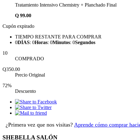
Tratamiento Intensivo Chemistry + Planchado Final
Q
99.00
Cupón expirado
TIEMPO RESTANTE PARA COMPRAR
0
DÍAS
:
0
Horas
:
0
Minutos
:
0
Segundos
10
COMPRADO
Q350.00
Precio Original
72%
Descuento
¿Primera vez que nos visitas?
Aprende cómo comprar hacie
SHEBELLA SALÓN