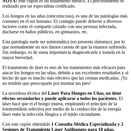
NOTA:
este cupón es un tratamiento médico. El procedimiento es
realizado por un especialista certificado.
Los hongos en las uñas (onicomicosis), es una de las patologías más
comunes en el ser humano. El contagio puede deberse a diversos
factores como el compartir calzado con una persona infectada,
ducharse en baños públicos, en gimnasios, etc.
Esta patología suele ser asintomática (no presenta síntomas), por lo
que normalmente no nos damos cuenta de que la estamos sufriendo.
Sin embargo, es de suma importancia diagnosticarla y tratarla en la
mayor brevedad.
El tratamiento de láser es uno de los tratamientos más eficaces para
atacar los hongos en las uñas, debido a sus excelentes resultados y al
hecho de que es mucho más efectivo que las cremas medicadas. ¡Ya
no tendrás que preocuparte por mostrar tus pies!
La novedosa técnica del
Láser Para Hongos en Uñas, no tiene
efectos secundarios y puede aplicarse a todos los pacientes.
El
láser hace que el el hongo muera, empleando el principio de la
fototermólisis selectiva por medio de la conducción de la energía
láser entre la infección fúngica y el tejido circundante.
Con este cupón obtendrás
1 Consulta Médica Especializada y 2
Sesiones de Tratamiento Láser Antihongos para 10 uñas.