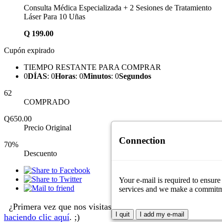
Consulta Médica Especializada + 2 Sesiones de Tratamiento
Láser Para 10 Uñas
Q
199.00
Cupón expirado
TIEMPO RESTANTE PARA COMPRAR
0
DÍAS
:
0
Horas
:
0
Minutos
:
0
Segundos
62
COMPRADO
Q650.00
Precio Original
Connection
70%
Descuento
Your e-mail is required to ensure
services and we make a commitment
¿Primera vez que nos visitas?
Aprende cómo comprar
I quit
I add my e-mail
haciendo clic aquí
. ;)